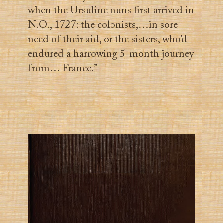
when the Ursuline nuns first arrived in
N.O., 1727: the colonists,…in sore
need of their aid, or the sisters, who’d
endured a harrowing 5-month journey
from… France.”