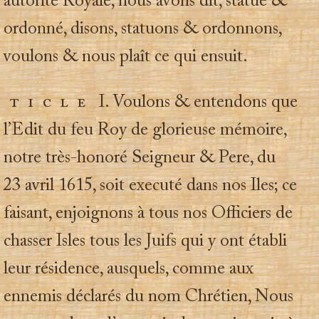
autorité Royale, nous avons dit, statué &
ordonné, disons, statuons & ordonnons,
voulons & nous plaît ce qui ensuit.
rticle
I. Voulons & entendons que
l’Edit du feu Roy de glorieuse mémoire,
notre très-honoré Seigneur & Pere, du
23 avril 1615, soit executé dans nos Iles; ce
faisant, enjoignons à tous nos Officiers de
chasser Isles tous les Juifs qui y ont établi
leur résidence, ausquels, comme aux
ennemis déclarés du nom Chrétien, Nous