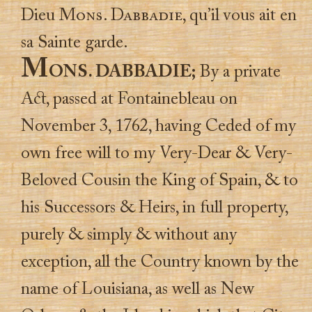
Dieu
Mons. Dabbadie
, qu’il vous ait en
sa Sainte garde.
M
ONS. DABBADIE;
By a private
A
ct
, passed at Fontainebleau on
November 3, 1762, having Ceded of my
own free will to my Very-Dear & Very-
Beloved Cousin the King of Spain, & to
his Successors & Heirs, in full property,
purely & simply & without any
exception, all the Country known by the
name of Louisiana, as well as New