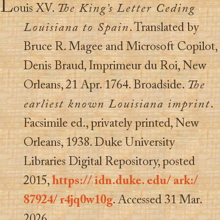
L
ouis XV.
The King’s Letter Ceding
Louisiana to Spain
. Translated by
Bruce R. Magee and Microsoft Copilot,
Denis Braud, Imprimeur du Roi, New
Orleans, 21 Apr. 1764. Broadside.
The
earliest known Louisiana imprint
.
Facsimile ed., privately printed, New
Orleans, 1938. Duke University
Libraries Digital Repository, posted
2015,
https:// idn.duke. edu/ ark:/
87924/ r4jq0w10g
. Accessed 31 Mar.
2026.