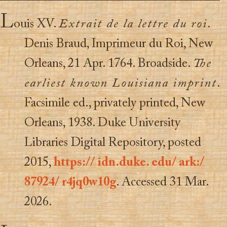
L
ouis XV.
Extrait de la lettre du roi
.
Denis Braud, Imprimeur du Roi, New
Orleans, 21 Apr. 1764. Broadside.
The
earliest known Louisiana imprint
.
Facsimile ed., privately printed, New
Orleans, 1938. Duke University
Libraries Digital Repository, posted
2015,
https:// idn.duke. edu/ ark:/
87924/ r4jq0w10g
. Accessed 31 Mar.
2026.