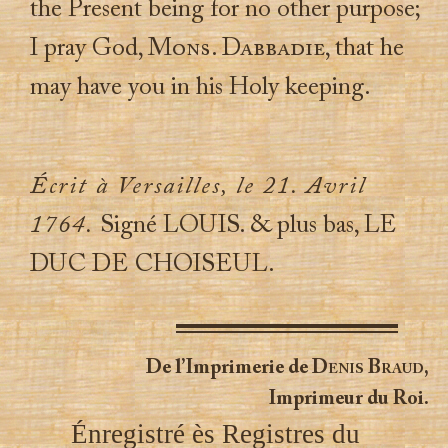
the Present being for no other purpose;
I pray God,
Mons. Dabbadie
, that he
may have you in his Holy keeping.
Écrit à Versailles, le 21. Avril
1764.
Signé LOUIS. & plus bas, LE
DUC DE CHOISEUL.
De l’Imprimerie de
Denis Braud
,
Imprimeur du Roi.
Énregistré ès Registres du