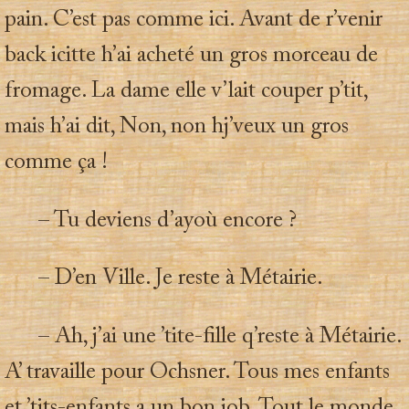
pain. C’est pas comme ici. Avant de r’venir
back icitte h’ai acheté un gros morceau de
fromage. La dame elle v’lait couper p’tit,
mais h’ai dit, Non, non hj’veux un gros
comme ça !
– Tu deviens d’ayoù encore ?
– D’en Ville. Je reste à Métairie.
– Ah, j’ai une ’tite-fille q’reste à Métairie.
A’ travaille pour Ochsner. Tous mes enfants
et ’tits-enfants a un bon job. Tout le monde